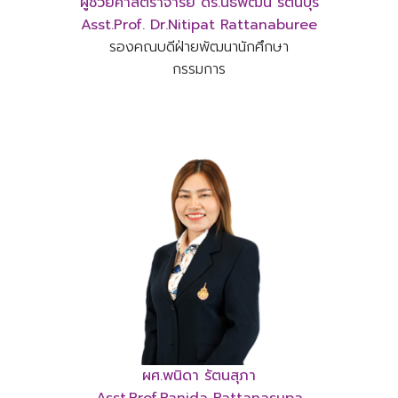
ผู้ช่วยศาสตราจารย์ ดร.นิธิพัฒน์ รัตนบุรี
Asst.Prof. Dr.Nitipat Rattanaburee
รองคณบดีฝ่ายพัฒนานักศึกษา
กรรมการ
ผศ.พนิดา รัตนสุภา