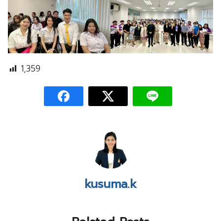
1,359
kusuma.k